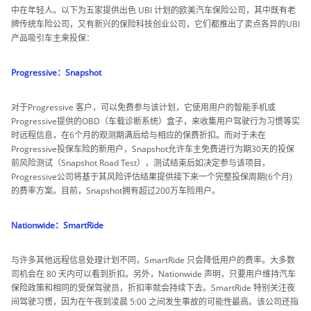
中在年轻人。以下为五家提供出色 UBI 计划的欧美汽车保险公司，其中既有老
牌传统车险公司，又有新兴的保险科技创业公司，它们都推出了卖点各异的UBI
产品吸引车主来投保：
Progressive：Snapshot
对于Progressive 客户，可以免费参与该计划，它使用用户的智能手机或
Progressive提供的OBD（车载诊断系统）盒子，来收集用户驾驶行为习惯等实
时远程信息，在6个月的观测期满后给与相应的保费折扣。而对于未在
Progressive投保车险的新用户，Snapshot允许车主免费进行为期30天的投保
前风险测试（Snapshot Road Test），测试结束后如决定参与该项目，
Progressive公司将基于其风险评估结果提供接下来一个完整投保周期(6个月)
的费率方案。目前，Snapshot拥有超过200万车险用户。
Nationwide：SmartRide
与许多其他远程信息处理计划不同，SmartRide 只会降低用户的费率。大多数
司机会在 80 天内可以看到折扣。另外，Nationwide 声明，只要用户维持汽车
保险政策和相同的受保驾驶员，折扣率就会持续下去。SmartRide 特别关注夜
间驾驶习惯，因为在午夜到凌晨 5:00 之间发生事故的可能性最高。该公司还指