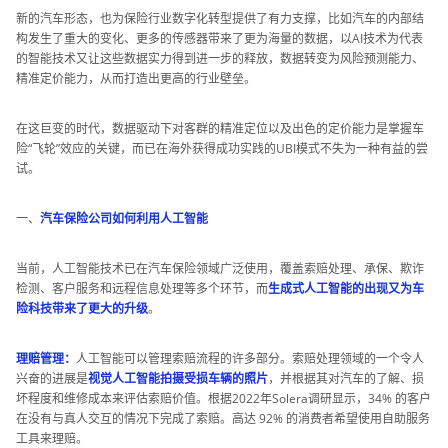
新的汽车形态，也为保险行业数字化转型提供了有力支撑，比如汽车的内部结
构发生了重大的变化、更多的传感器带来了更为海量的数据，以AI技术为代表
的智能技术又让这些数据实力得到进一步的释放，数据转变为风险预测能力、
精准定价能力，从而打造出更高的行业壁垒。
在这巨变的时代，数据驱动下对客群的精准定位以及出色的定价能力是掌握车
险“飞轮”效应的关键，而已在海外获得成功实践的UBI模式不失为一种有益的尝
试。
一、
汽车保险公司如何利用人工智能
当前，人工智能技术已在汽车保险领域广泛使用，覆盖索赔处理、承保、欺诈
检测、客户服务和远程信息处理等多个环节，而
生成式人工智能的出现又为车
险科技带来了更大的升级
。
理赔管理：
人工智能可以管理索赔流程的许多部分。索赔处理领域的一个令人
兴奋的进展是
视觉人工智能拍摄受损车辆的照片
，并根据其对汽车的了解、损
坏程度和维修成本来评估索赔价值。根据2022年Solera调研显示，34% 的客户
在没有与真人交互的情况下完成了索赔。高达 92% 的消费者希望使用自助服务
工具来理赔。