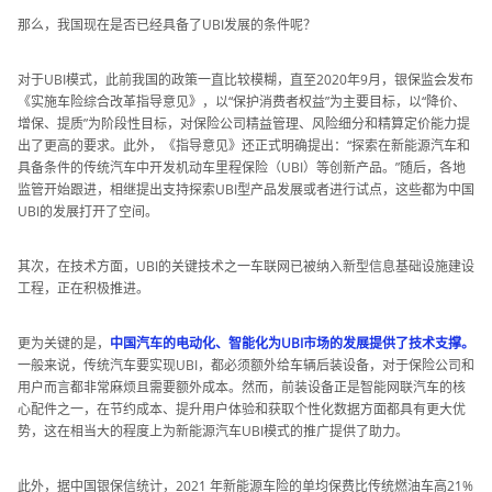
那么，我国现在是否已经具备了UBI发展的条件呢？
对于UBI模式，此前我国的政策一直比较模糊，直至2020年9月，银保监会发布
《实施车险综合改革指导意见》，以“保护消费者权益”为主要目标，以“降价、
增保、提质”为阶段性目标，对保险公司精益管理、风险细分和精算定价能力提
出了更高的要求。此外，《指导意见》还正式明确提出：“探索在新能源汽车和
具备条件的传统汽车中开发机动车里程保险（UBI）等创新产品。”随后，各地
监管开始跟进，相继提出支持探索UBI型产品发展或者进行试点，这些都为中国
UBI的发展打开了空间。
其次，在技术方面，UBI的关键技术之一车联网已被纳入新型信息基础设施建设
工程，正在积极推进。
更为关键的是，
中国汽车的电动化、智能化为UBI市场的发展提供了技术支撑。
一般来说，传统汽车要实现UBI，都必须额外给车辆后装设备，对于保险公司和
用户而言都非常麻烦且需要额外成本。然而，前装设备正是智能网联汽车的核
心配件之一，在节约成本、提升用户体验和获取个性化数据方面都具有更大优
势，这在相当大的程度上为新能源汽车UBI模式的推广提供了助力。
此外，据中国银保信统计，2021 年新能源车险的单均保费比传统燃油车高21%