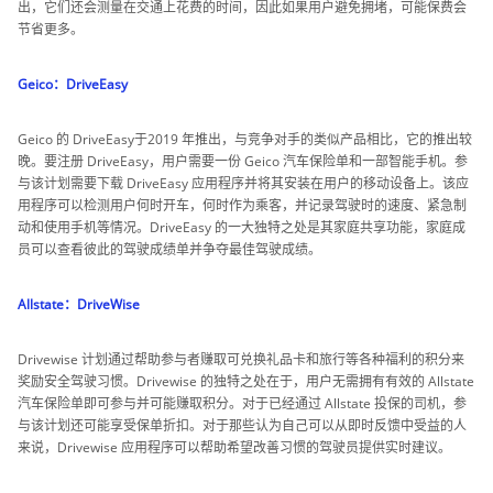
出，它们还会测量在交通上花费的时间，因此如果用户避免拥堵，可能保费会
节省更多。
Geico：DriveEasy
Geico 的 DriveEasy于2019 年推出，与竞争对手的类似产品相比，它的推出较
晚。要注册 DriveEasy，用户需要一份 Geico 汽车保险单和一部智能手机。参
与该计划需要下载 DriveEasy 应用程序并将其安装在用户的移动设备上。该应
用程序可以检测用户何时开车，何时作为乘客，并记录驾驶时的速度、紧急制
动和使用手机等情况。DriveEasy 的一大独特之处是其家庭共享功能，家庭成
员可以查看彼此的驾驶成绩单并争夺最佳驾驶成绩。
Allstate：DriveWise
Drivewise 计划通过帮助参与者赚取可兑换礼品卡和旅行等各种福利的积分来
奖励安全驾驶习惯。Drivewise 的独特之处在于，用户无需拥有有效的 Allstate
汽车保险单即可参与并可能赚取积分。对于已经通过 Allstate 投保的司机，参
与该计划还可能享受保单折扣。对于那些认为自己可以从即时反馈中受益的人
来说，Drivewise 应用程序可以帮助希望改善习惯的驾驶员提供实时建议。