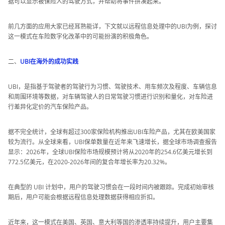
据可以显示被保险人的驾驶方式，并帮助将事件拼凑起来。
前几方面的应用大家已经耳熟能详，下文就以远程信息处理中的UBI为例，探讨
这一模式在车险数字化改革中的可能扮演的积极角色。
二、
UBI在海外的成功实践
UBI，是指基于驾驶者的驾驶行为习惯、驾驶技术、用车频次及程度、车辆信息
和周围环境等数据，对车辆驾驶人的日常驾驶习惯进行识别和量化，对车险进
行差异化定价的汽车保险产品。
据不完全统计，全球有超过300家保险机构推出UBI车险产品，尤其在欧美国家
较为流行。从全球来看，UBI保单数量在近年来飞速增长，据全球市场调查报告
显示：2026年，全球UBI保险市场规模预计将从2020年的254.6亿美元增长到
772.5亿美元，在2020-2026年间的复合年增长率为20.32%。
在典型的 UBI 计划中，用户的驾驶习惯会在一段时间内被跟踪。完成初始审核
期后，用户可能会根据远程信息处理数据获得相应折扣。
近年来，这一模式在美国、英国、意大利等国的渗透率持续提升，用户主要集