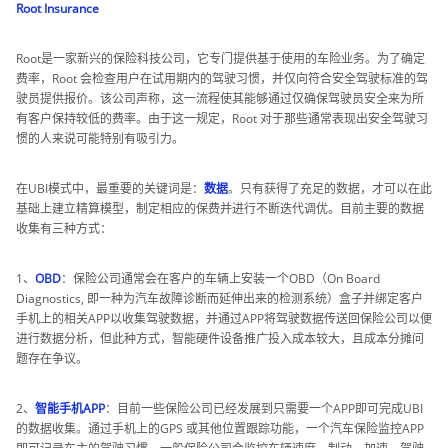
Root Insurance
Root是一家新兴的保险科技公司，它专门提供基于使用的车险业务。为了确定
费率，Root 会检查用户在试用期内的驾驶习惯，并仅向符合安全驾驶标准的驾
驶员提供报价。该公司声称，这一流程使其能够通过仅确保驾驶员安全来为所
有客户保持较低的费率。由于这一规定，Root 对于那些通常表现出安全驾驶习
惯的人来说可能特别有吸引力。
在UBI模式中，最重要的关键词是：
数据
。只有获得了充足的数据，才可以在此
基础上建立精算模型，制定相应的保费并进行不断迭代调优。目前主要的数据
收集有三种方式：
1、
OBD
：保险公司通常会在客户的车辆上安装一个OBD（On Board
Diagnostics, 即一种为汽车故障诊断而延伸出来的检测系统）盒子并绑定客户
手机上的相关APP以收集驾驶数据，并通过APP将驾驶数据传送回保险公司以便
进行数据分析，但此种方式，智能硬件设备推广投入成本较大，且成本分摊问
题存在争议。
2、
智能手机APP
：目前一些保险公司已经发展到只需要一个APP即可完成UBI
的数据收集。通过手机上的GPS 或其他位置跟踪功能，一个汽车保险监控APP