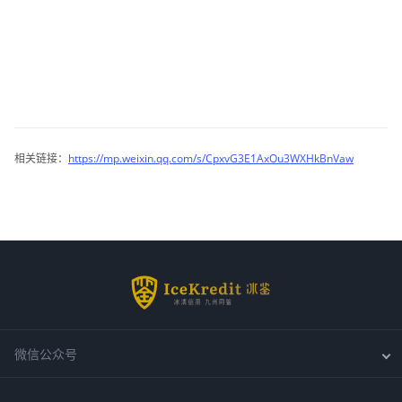
相关链接：
https://mp.weixin.qq.com/s/CpxvG3E1AxOu3WXHkBnVaw
400-688-7587

info@icekredit.com

微信公众号