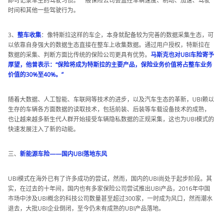
即可记录车主的驾驶习惯。一般保险公司会监控车辆速度、制动、加速、驾驶
时间和其他一些驾驶行为。
3、
整车收集
：像特斯拉这样的车企，本身就配备较为完善的数据采集生态，可
以依靠自身强大的数据生态直接在整车上收集数据。通过用户授权，特斯拉在
数据的采集、判断方面比传统的保险公司更具有优势。
马斯克也对UBI车险寄予
厚望，他曾表示：“保险将成为特斯拉的主要产品，保险业务价值将占整车业务
价值的30%至40%。”
随着大数据、人工智能、车联网等技术的进步，以及汽车生态的革新，UBI赖以
生存的车辆各方面数据的读取技术，包括前装、后装等车载设备技术的成熟，
也让越来越多新生代人群开始接受车辆隐私数据的正规采集，这也为UBI模式的
快速发展注入了新的动能。
三、
新能源车险——国内UBI落地东风
UBI模式在海外已有了许多成功的尝试，然而，国内的UBI尚处于起步阶段。其
实，在过去的十年间，国内也有多家保险公司尝试推出UBI产品，2016年中国
市场中涉及UBI概念的科技公司数量甚至超过300家，一时成为风口，然而潮水
退去，大批UBI企业倒闭，至今仍未有成熟的UBI产品落地。