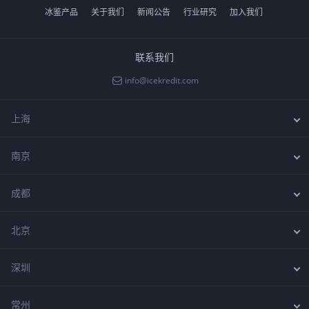
冰鉴产品
关于我们
新闻公告
行业研究
加入我们
行
业
知
联系我们
识
info@icekredit.com

上海
南京
上海浦东新区商城路618号良友大厦

400-688-7587

021-68592015

成都
南京市鼓楼区中山北路99号

025-86603591

北京
成都市武侯区吉泰路10号汇顶科技大厦803室

028-87897210

深圳
北京市朝阳区东三环北路甲2号京信大厦

010-64639161

常州
深圳市福田保税区T8旅游创意园309室
