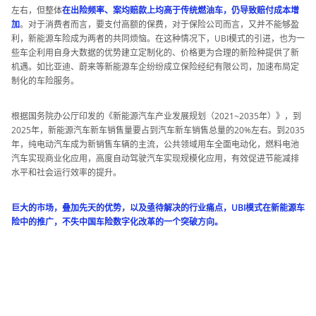
左右，但整体
在出险频率、案均赔款上均高于传统燃油车，仍导致赔付成本增
加
。对于消费者而言，要支付高额的保费，对于保险公司而言，又并不能够盈
利，新能源车险成为两者的共同烦恼。在这种情况下，UBI模式的引进，也为一
些车企利用自身大数据的优势建立定制化的、价格更为合理的新险种提供了新
机遇。如比亚迪、蔚来等新能源车企纷纷成立保险经纪有限公司，加速布局定
制化的车险服务。
根据国务院办公厅印发的《新能源汽车产业发展规划（2021~2035年）》，到
2025年，新能源汽车新车销售量要占到汽车新车销售总量的20%左右。到2035
年，纯电动汽车成为新销售车辆的主流，公共领域用车全面电动化，燃料电池
汽车实现商业化应用，高度自动驾驶汽车实现规模化应用，有效促进节能减排
水平和社会运行效率的提升。
巨大的市场，叠加先天的优势，以及亟待解决的行业痛点，UBI模式在新能源车
险中的推广，不失中国车险数字化改革的一个突破方向。