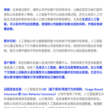
承保：
在承保过程中，保险公司评估客户的风险状况，以确定是否为他们提供
保险以及收取多少费用。人工智能不仅可以加快决策过程，还可以发现人工可
能无法发现的某些地点或人口统计数据中的索赔模式。尤其是
生成式人工智
能，可以实时评估这些数据，使保险公司能够识别新出现的风险，并相应地调
整政策。
欺诈识别：
人工智能分析大量数据的能力也有助于检测欺诈性索赔。人工智能
可以通过发现以下行为模式来帮助公司发现欺诈活动，如短时间内提出多项索
赔，提交与事件报告不符的伤害索赔，在已知的欺诈中心地区提出索赔等。
客户服务：
常见的聊天机器人会询问用户需要什么，然后将其引导至自助服务
链接或人工客服。但有了
生成式人工智能，聊天互动变得更加自然。在公司整
个文档库上训练的大语言模型可以理解细微的问题并实时给出答案。它还可以
提出更详细的问题来引导消费者到达正确的位置。
远程信息处理：
人工智能还在
UBI（基于使用/驾驶行为的保险，Usage Based
Insurance 或 User Behavior Insurance）
计划中发挥了作用。人工智能算法分
析速度和距离等驾驶数据，以计算风险、设定保费并为安全驾驶员提供折扣。
保险公司还可以在事故发生后使用人工智能来分析远程信息处理数据。碰撞数